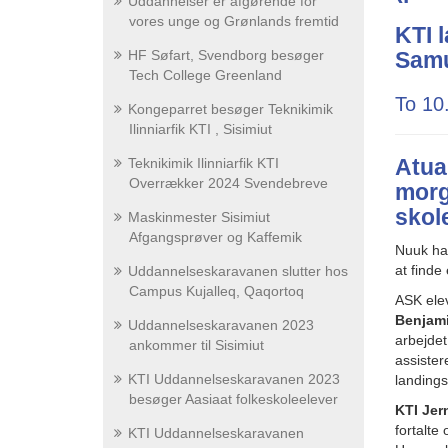
Uddannelser er afgørende for
vores unge og Grønlands fremtid
KTI 
HF Søfart, Svendborg besøger
Samu
Tech College Greenland
To 10
Kongeparret besøger Teknikimik
Ilinniarfik KTI , Sisimiut
Atua
Teknikimik Ilinniarfik KTI
Overrækker 2024 Svendebreve
morg
skol
Maskinmester Sisimiut
Afgangsprøver og Kaffemik
Nuuk har
at finde 
Uddannelseskaravanen slutter hos
Campus Kujalleq, Qaqortoq
ASK ele
Benjam
Uddannelseskaravanen 2023
arbejdet
ankommer til Sisimiut
assister
KTI Uddannelseskaravanen 2023
landings
besøger Aasiaat folkeskoleelever
KTI Jer
fortalte 
KTI Uddannelseskaravanen