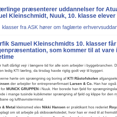
lærlinge præsenterer uddannelser for Atua
el Kleinschmidt, Nuuk, 10. klasse elever
. klasser fra ASK hører om faglærte erhvervsuddan
rfik Samuel Kleinschmidts 10. klasser får 
enpræsentation, som kommer til at vare 
etime
 haft dårligt vejr i længere tid for alle som arbejder i byggebranchen. De
en ledig KTI lærling, da tirsdag havde rigtig godt vejr til byggeri.
verne hørte om sprængning og boring af
KTI Råstofskolen
afgangsel
insen
der arbejder for entreprenørfirmaet
Larsen & Co.
Han har også i
 for
MUNCK GRUPPEN
i Nuuk. Her borede han fjeld for sprængningsla
ede i mange tusinde kubikmeter sprængning af fjeld og klippe for den 
bane og lufthavnsterminal.
n & Metal
kleinsmed elev
Nikki Hansen
er praktikant hos rederiet
Roya
oplagt om sit arbejde på skibsværkstedet, hvor han er med til at fremstille