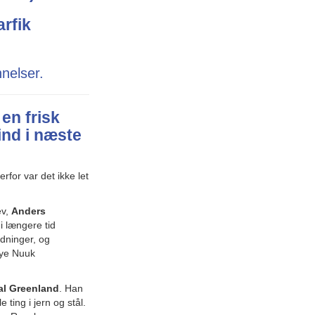
rfik
nelser.
en frisk
ind i næste
rfor var det ikke let
ev,
Anders
 længere tid
dninger, og
nye Nuuk
l Greenland
. Han
 ting i jern og stål.