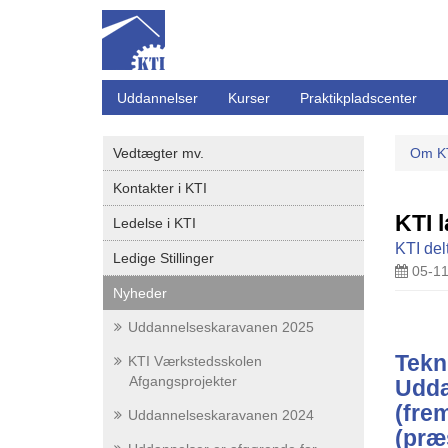
Uddannelser
Kurser
Praktikpladscenter
Vedtægter mv.
Om K
Kontakter i KTI
KTI 
Ledelse i KTI
KTI de
Ledige Stillinger
05-11
Nyheder
Uddannelseskaravanen 2025
Tekni
KTI Værkstedsskolen
Afgangsprojekter
Udda
(fre
Uddannelseskaravanen 2024
(præ