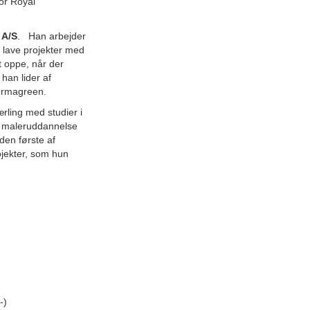
for Royal
 A/S
.
Han arbejder
 lave projekter med
 oppe, når der
han lider af
Permagreen.
ærling med studier i
in maleruddannelse
den første af
ojekter, som hun
:-)