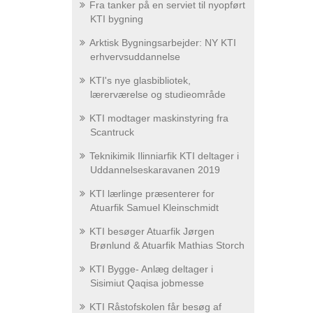
Fra tanker på en serviet til nyopført
KTI bygning
Arktisk Bygningsarbejder: NY KTI
erhvervsuddannelse
KTI's nye glasbibliotek,
lærerværelse og studieområde
KTI modtager maskinstyring fra
Scantruck
Teknikimik Ilinniarfik KTI deltager i
Uddannelseskaravanen 2019
KTI lærlinge præsenterer for
Atuarfik Samuel Kleinschmidt
KTI besøger Atuarfik Jørgen
Brønlund & Atuarfik Mathias Storch
KTI Bygge- Anlæg deltager i
Sisimiut Qaqisa jobmesse
KTI Råstofskolen får besøg af