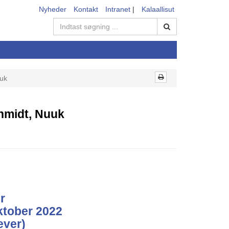
Nyheder
Kontakt
Intranet
|
Kalaallisut
uuk
chmidt, Nuuk
er
oktober 2022
ever)