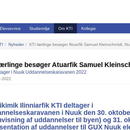
Elevservice
Studiemiljø
Om KTI
Kollegie
TI
Nyheder
KTI lærlinge besøger Atuarfik Samuel Kleinschmidt, N
lærlinge besøger Atuarfik Samuel Kleins
ltager i Nuuk Uddannelseskaravanen 2022
-2022
kimik Ilinniarfik KTI deltager i
nnelseskaravanen i Nuuk den 30. oktob
mvisning af uddannelser til byen) og 31. 
sentation af uddannelser til GUX Nuuk el