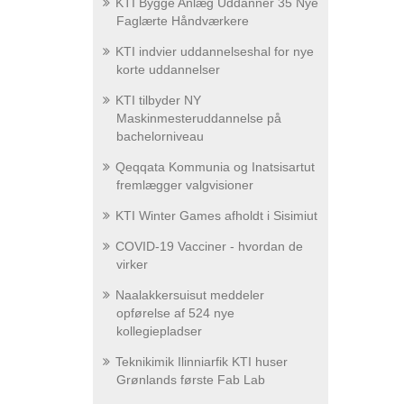
KTI Bygge Anlæg Uddanner 35 Nye
Faglærte Håndværkere
KTI indvier uddannelseshal for nye
korte uddannelser
KTI tilbyder NY
Maskinmesteruddannelse på
bachelorniveau
Qeqqata Kommunia og Inatsisartut
fremlægger valgvisioner
KTI Winter Games afholdt i Sisimiut
COVID-19 Vacciner - hvordan de
virker
Naalakkersuisut meddeler
opførelse af 524 nye
kollegiepladser
Teknikimik Ilinniarfik KTI huser
Grønlands første Fab Lab