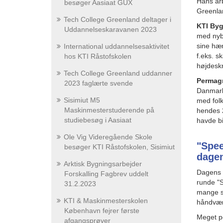
Hans arb
besøger Aasiaat GUX
Greenla
Tech College Greenland deltager i
KTI By
Uddannelseskaravanen 2023
med nyby
sine hæn
International uddannelsesaktivitet
f.eks. s
hos KTI Råstofskolen
højdeskr
Tech College Greenland uddanner
Permagr
2023 faglærte svende
Danmark 
Sisimiut M5
med folk
Maskinmesterstuderende på
hendes 2
studiebesøg i Aasiaat
havde bi
Ole Vig Videregående Skole
"Spee
besøger KTI Råstofskolen, Sisimiut
dagen
Arktisk Bygningsarbejder
Dagens f
Forskalling Fagbrev uddelt
runde "S
31.2.2023
mange s
KTI & Maskinmesterskolen
håndvær
København fejrer første
Meget po
afgangsprøver