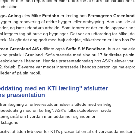
ejde er ofte med reparationer eller udførelse af større konstruktioner 
nds skibe.
gge- Anlæg
elev
Mike Fredsbo
er lærling hos
Permagreen Greenland
ggeri og renovering af ældre byggeri eller ombygning. Han kan lide at
der, og især udendørs arbejde. Som tømrer er der en del opgaver højt
kal lægges tag på huse og bygninger. Det var en udfordring for Mike, da 
æk. Nu går det dog godt med højt arbejde, sikkerheden er i top hos 
een Greenland A/S
udlånte også
Sofia Siff Bendixen
, hun er malerl
og praktik i Grønland. Sofia startede med sine nu 17 år direkte på s
eskolebevis i hånden. Hendes præsentationsdag hos ASK's elever var 
. forløb. Eleverne var meget interessede i hendes personlige malerpr
lleder af på sin mobil.
ddating med en KTI lærling" afslutter
s præsentation
remlægning af erhvervsuddannelser sluttede med en livlig
peeddating med en lærling". ASK's folkeskoleelever havde
pørgsmål om hvordan man uddanner sig indenfor
ksfagene.
sitivt at tiden løb over for KTI's præsentation af erhvervsuddannelser 