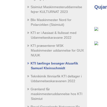
Qujan
Sisimiut Maskinmesteruddannelse
fejrer KULTURNAT 2023
Bliv Maskinmester Nord for
Polarcirklen (Sisimiuit)
KTI er i Aasiaat & Ilulissat med
Udannelseskaravane 2022
KTI præsenterer MSK
Maskinmester uddannelse for GUX
NUUK
KTI lærlinge besøger Atuarfik
Samuel Kleinschmidt
Teknikimik Ilinniarfik KTI deltager i
Uddannelseskaravanen 2022
Grønland får
maskinmesteruddannelse hos KTI
Sisimiut
Royal Greenlands Nataarnaq får