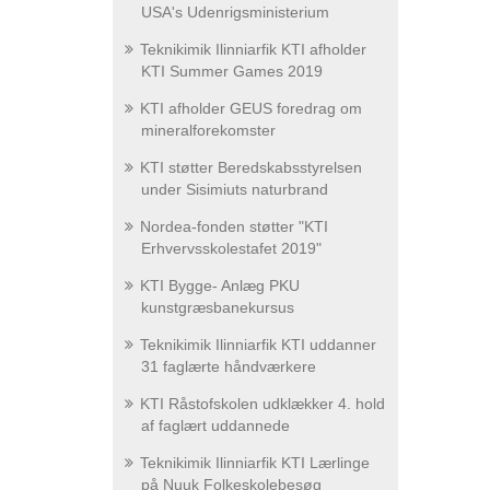
USA's Udenrigsministerium
Teknikimik Ilinniarfik KTI afholder
KTI Summer Games 2019
KTI afholder GEUS foredrag om
mineralforekomster
KTI støtter Beredskabsstyrelsen
under Sisimiuts naturbrand
Nordea-fonden støtter "KTI
Erhvervsskolestafet 2019"
KTI Bygge- Anlæg PKU
kunstgræsbanekursus
Teknikimik Ilinniarfik KTI uddanner
31 faglærte håndværkere
KTI Råstofskolen udklækker 4. hold
af faglært uddannede
Teknikimik Ilinniarfik KTI Lærlinge
på Nuuk Folkeskolebesøg