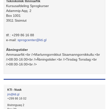
Teknikimik Ilinniarfik
Kursusafdeling Sprogkurser
Adammip Aqq. 2
Box 1001
3911
Sisimiut
tlf.:
+299 86 16 88
e-mail:
sprogcenter@kti.gl
Åbningstider
Ammasarfiit:<br />Marlunngornikkut Sisamanngornikkullu:<br
/>08:00-16:00<br />Åbningstider:<br />Tirsdag Torsdag:<br
/>08:00-16:00<br />
KTI - Nuuk
jm@kti.gl
+299 86 16 02
Ilivinnguaq 2