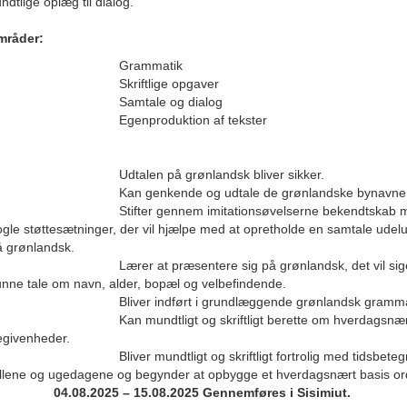
dtlige oplæg til dialog.
mråder:
Grammatik
Skriftlige opgaver
Samtale og dialog
genproduktion af tekster
dtalen på grønlandsk bliver sikker.
an genkende og udtale de grønlandske bynavne
tifter gennem imitationsøvelserne bekendtskab 
gle støttesætninger, der vil hjælpe med at opretholde en samtale ude
å grønlandsk.
ærer at præsentere sig på grønlandsk, det vil sige
nne tale om navn, alder, bopæl og velbefindende.
liver indført i grundlæggende grønlandsk grammat
an mundtligt og skriftligt berette om hverdagsnæ
egivenheder.
liver mundtligt og skriftligt fortrolig med tidsbetegne
llene og ugedagene og begynder at opbygge et hverdagsnært basis or
04.08.2025 – 15.08.2025 Gennemføres i Sisimiut.