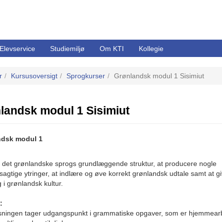
Elevservice
Studiemiljø
Om KTI
Kollegie
r
Kursusoversigt
Sprogkurser
Grønlandsk modul 1 Sisimiut
landsk modul 1 Sisimiut
ndsk modul 1
å det grønlandske sprogs grundlæggende struktur, at producere nogle
agtige ytringer, at indlære og øve korrekt grønlandsk udtale samt at g
g i grønlandsk kultur.
:
sningen tager udgangspunkt i grammatiske opgaver, som er hjemmear