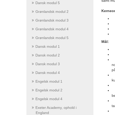
samt mun
Dansk modul 5
Kerneo
Grønlandsk modul 2
Grønlandsk modul 3
Grønlandsk modul 4
E
Grønlandsk modul 5
Mål:
Dansk modul 1
U
K
Dansk modul 2
S
Dansk modul 3
no
p
Dansk modul 4
L
ku
Engelsk modul 1
B
Engelsk modul 2
K
b
Engelsk modul 4
B
ta
Exeter Academy, ophold i
England