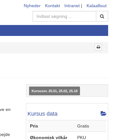
Nyheder
Kontakt
Intranet
|
Kalaallisut
Kursusnr. 25.01, 25.02, 25.18
ive en
Kursus data
Pris
Gratis
bejde
Økonomisk vilkår
PKU