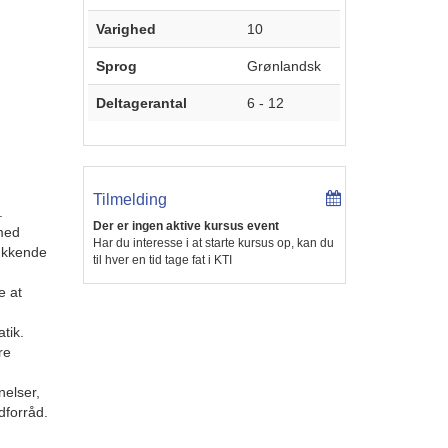
Varighed
10
Sprog
Grønlandsk
Deltagerantal
6 - 12
Tilmelding
.
Der er ingen aktive kursus event
med
Har du interesse i at starte kursus op, kan du
lukkende
til hver en tid tage fat i KTI
 at
ik.
re
lser,
dforråd.