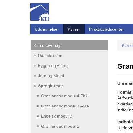
Uddannelser
Kurser
Praktikpladscenter
Kursusoversigt
Kurse
Råstofskolen
Grøn
Bygge og Anlæg
Jern og Metal
Grønla
Sprogkurser
Formål:
Grønlandsk modul 4 PKU
At forst
hverdags
Grønlandsk model 3 AMA
indførin
Engelsk modul 3
Indhold
Grønlandsk modul 1
Undervi