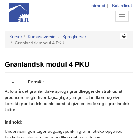
Intranet
|
Kalaallisut
Toggle
navigati
Kurser
Kursusoversigt
Sprogkurser
Grønlandsk modul 4 PKU
Grønlandsk modul 4 PKU
Formål:
At forstå det grønlandske sprogs grundlæggende struktur, at
producere nogle hverdagsagtige ytringer, at indlære og øve
korrekt grønlandsk udtale samt at give en indføring i grønlandsk
kultur.
Indhold:
Undervisningen tager udgangspunkt i grammatiske opgaver,
forskellige tekster samt mundtlige oplæg til dialog.