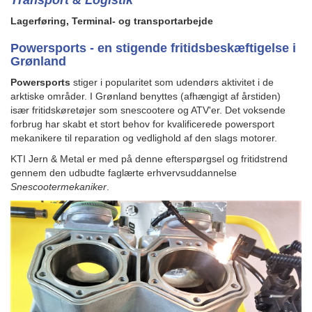
Transport & Logistik
Lagerføring, Terminal- og transportarbejde
Powersports - en stigende fritidsbeskæftigelse i
Grønland
Powersports
stiger i popularitet som udendørs aktivitet i de
arktiske områder. I Grønland benyttes (afhængigt af årstiden)
især fritidskøretøjer som snescootere og ATV'er. Det voksende
forbrug har skabt et stort behov for kvalificerede powersport
mekanikere til reparation og vedlighold af den slags motorer.
KTI Jern & Metal er med på denne efterspørgsel og fritidstrend
gennem den udbudte faglærte erhvervsuddannelse
Snescootermekaniker
.