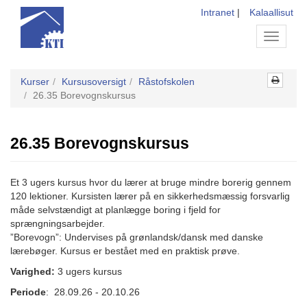
Intranet
|
Kalaallisut
Toggle
navigati
Kurser
Kursusoversigt
Råstofskolen
26.35 Borevognskursus
26.35 Borevognskursus
Et 3 ugers kursus hvor du lærer at bruge mindre borerig gennem
120 lektioner. Kursisten lærer på en sikkerhedsmæssig forsvarlig
måde selvstændigt at planlægge boring i fjeld for
sprængningsarbejder.
”Borevogn”: Undervises på grønlandsk/dansk med danske
lærebøger. Kursus er bestået med en praktisk prøve.
Varighed:
3 ugers kursus
Periode
: 28.09.26 - 20.10.26