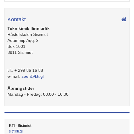
Kontakt
Teknikimik Ilinniarfik
Råstofskolen Sisimiut
Adammip Aqq. 2
Box 1001
3911
Sisimiut
tlf.:
+ 299 86 16 88
e-mail:
seen@kti.gl
Åbningstider
Mandag - Fredag: 08.00 - 16.00
KTI - Sisimiut
si@kti.gl