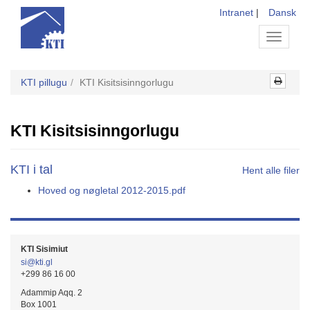
Intranet
|
Dansk
Toggle
navigati
KTI pillugu
KTI Kisitsisinngorlugu
KTI Kisitsisinngorlugu
KTI i tal
Hent alle filer
Hoved og nøgletal 2012-2015.pdf
KTI Sisimiut
si@kti.gl
+299 86 16 00
Adammip Aqq. 2
Box 1001