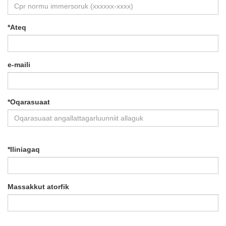
*
Ateq
e-maili
*
Oqarasuaat
*
Iliniagaq
Massakkut atorfik