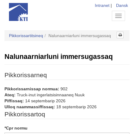
Intranet
|
Dansk
Toggle
navigati
Pikkorissartitsineq
Nalunaarniarluni immersugassaq
Nalunaarniarluni immersugassaq
Pikkorissarneq
Pikkorissarnissap normua:
902
Ateq:
Truck-inut ingerlatsisinnaaneq Nuuk
Piffissaq:
14 septembarip 2026
Ulloq naammassiffissaq:
18 septembarip 2026
Pikkorissartoq
*
Cpr normu