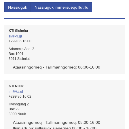
KTI Sisimiut
si@kti.gl
+299 86 16 00
Adammip Aqq. 2
Box 1001
3911 Sisimiut
Ataasinngorneq - Tallimanngorneq: 08:00-16:00
KTI Nuuk
jm@kti.gl
+299 86 16 02
Ilivinnguaq 2
Box 29
3900 Nuuk
Ataasinngorneq - Tallimanngorneq: 08:00-16:00
Ilinniartunik sullissivik sianerneq 08:00 - 16:00