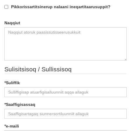
Pikkorissartitsinerup nalaani ineqartitaarusuppit?
Naqqiut
Sulisitsisoq / Sullissisoq
*
Suliffik
*
Saaffigisassaq
*
e-maili