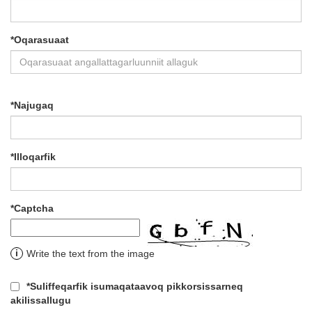
*
Oqarasuaat
*
Najugaq
*
Illoqarfik
*
Captcha
i
Write the text from the image
*
Suliffeqarfik isumaqataavoq pikkorsissarneq
akilissallugu