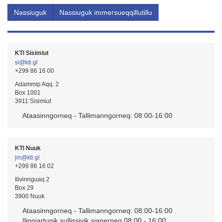
KTI Sisimiut
si@kti.gl
+299 86 16 00
Adammip Aqq. 2
Box 1001
3911 Sisimiut
Ataasinngorneq - Tallimanngorneq: 08:00-16:00
KTI Nuuk
jm@kti.gl
+299 86 16 02
Ilivinnguaq 2
Box 29
3900 Nuuk
Ataasinngorneq - Tallimanngorneq: 08:00-16:00
Ilinniartunik sullissivik sianerneq 08:00 - 16:00