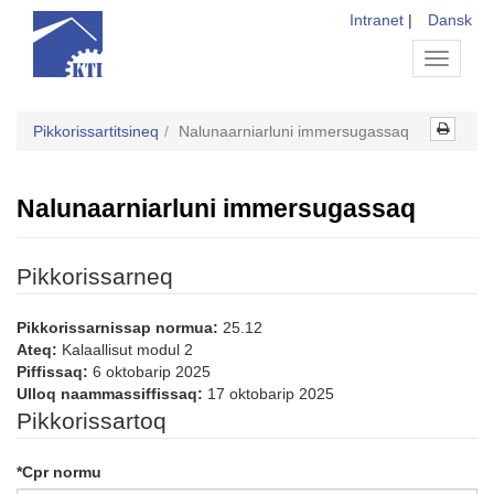
Intranet
|
Dansk
Toggle
navigati
Pikkorissartitsineq
Nalunaarniarluni immersugassaq
Nalunaarniarluni immersugassaq
Pikkorissarneq
Pikkorissarnissap normua:
25.12
Ateq:
Kalaallisut modul 2
Piffissaq:
6 oktobarip 2025
Ulloq naammassiffissaq:
17 oktobarip 2025
Pikkorissartoq
*
Cpr normu