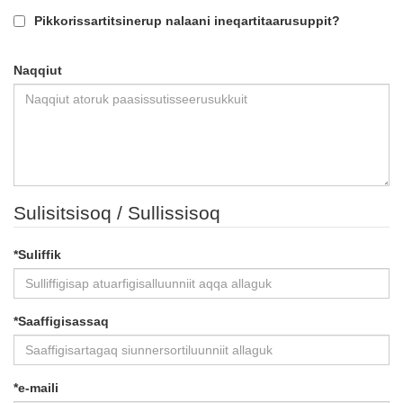
Pikkorissartitsinerup nalaani ineqartitaarusuppit?
Naqqiut
Sulisitsisoq / Sullissisoq
*
Suliffik
*
Saaffigisassaq
*
e-maili