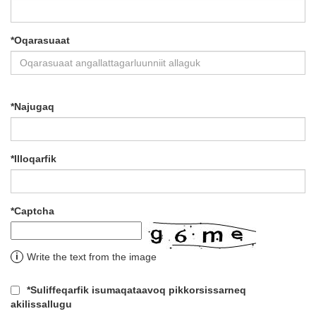
*
Oqarasuaat
*
Najugaq
*
Illoqarfik
*
Captcha
i
Write the text from the image
*
Suliffeqarfik isumaqataavoq pikkorsissarneq
akilissallugu