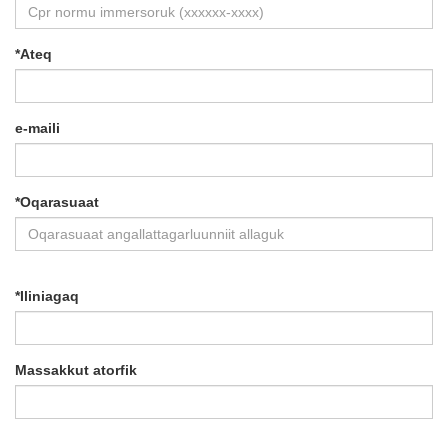
*
Ateq
e-maili
*
Oqarasuaat
*
Iliniagaq
Massakkut atorfik