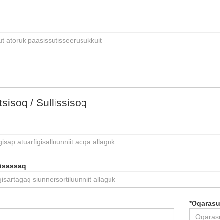
t
tsisoq / Sullissisoq
gisassaq
*
Oqarasu