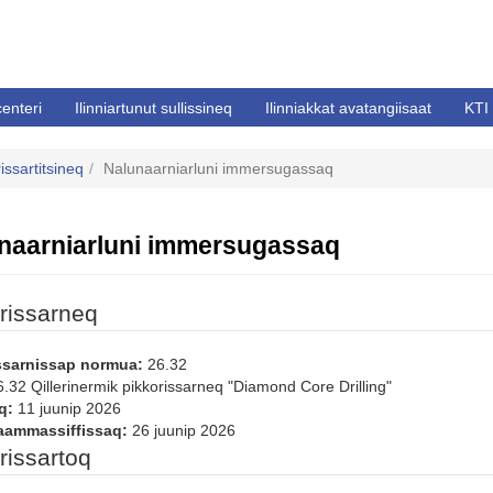
centeri
Ilinniartunut sullissineq
Ilinniakkat avatangiisaat
KTI 
issartitsineq
Nalunaarniarluni immersugassaq
naarniarluni immersugassaq
rissarneq
ssarnissap normua:
26.32
.32 Qillerinermik pikkorissarneq "Diamond Core Drilling"
q:
11 juunip 2026
aammassiffissaq:
26 juunip 2026
rissartoq