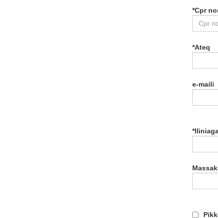
*
Cpr no
*
Ateq
e-maili
*
Iliniag
Massakk
Pikk