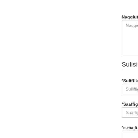
Naqqiu
Sulisi
*
Suliffik
*
Saaffi
*
e-maili