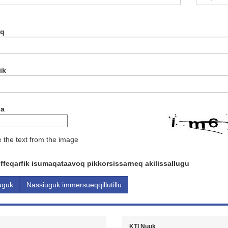
aq
ik
ha
e the text from the image
iffeqarfik isumaqataavoq pikkorsissarneq akilissallugu
KTI Nuuk