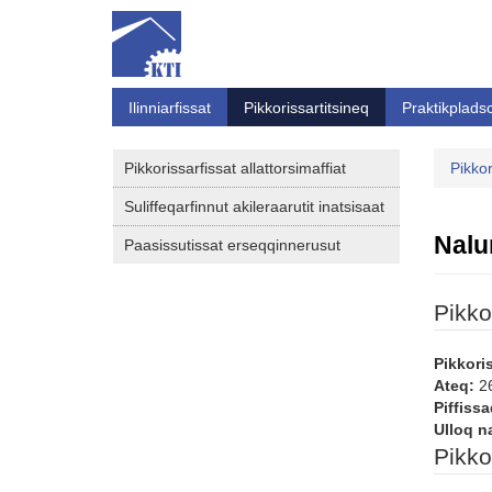
Ilinniarfissat
Pikkorissartitsineq
Praktikplads
Pikkorissarfissat allattorsimaffiat
Pikkor
Suliffeqarfinnut akileraarutit inatsisaat
Nalu
Paasissutissat erseqqinnerusut
Pikko
Pikkori
Ateq:
26
Piffissa
Ulloq n
Pikko