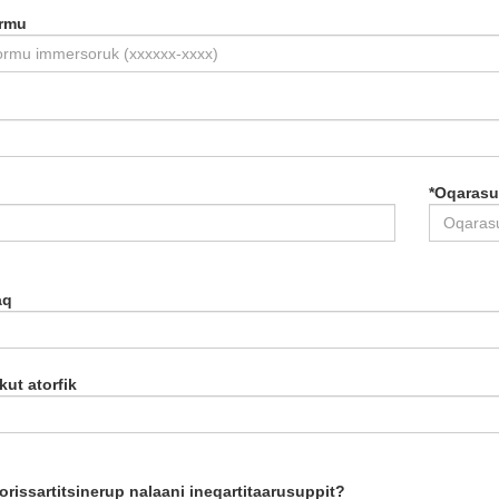
rmu
*
Oqarasu
aq
ut atorfik
orissartitsinerup nalaani ineqartitaarusuppit?