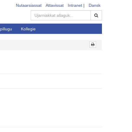
Nutaarsiassat
Attavissat
Intranet
|
Dansk
pillugu
Kollegie