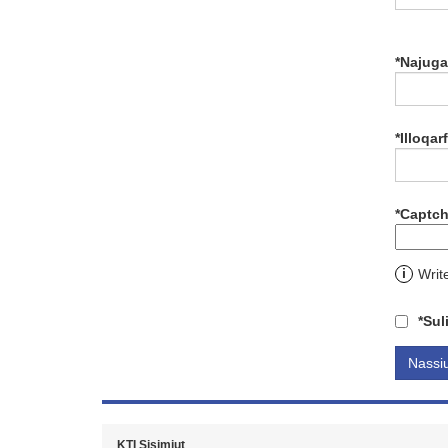
*
Najug
*
Illoqarf
*
Captc
i
Writ
*
Sul
KTI Sisimiut